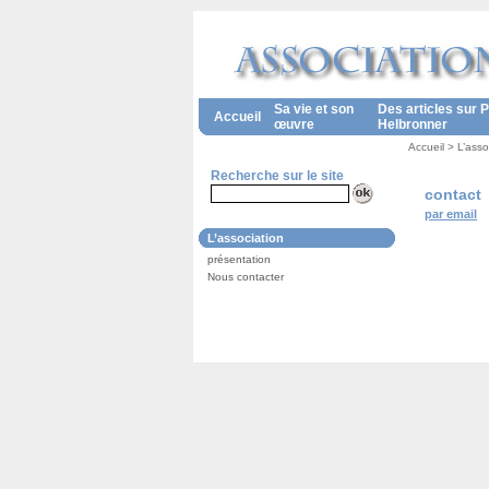
Sa vie et son
Des articles sur P
Accueil
œuvre
Helbronner
Accueil
>
L’asso
Recherche sur le site
contact
par email
L’association
présentation
Nous contacter