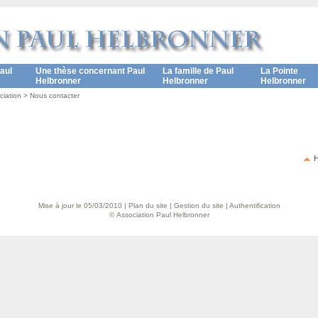
aul
Une thèse concernant Paul
La famille de Paul
La Pointe
Helbronner
Helbronner
Helbronner
ciation
>
Nous contacter
H
Mise à jour le 05/03/2010 |
Plan du site
|
Gestion du site
|
Authentification
© Association Paul Helbronner