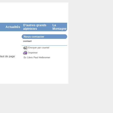
D’autres grands
La
Actualités
alpinistes
Montagne
Nous contacter
contact
Envoyer par courriel
Imprimer
aut de page
Ex Libris Paul Helbronner