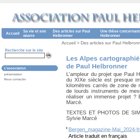
Sa vie et son
Des articles sur Paul
Une thèse concernant
Accueil
œuvre
Helbronner
Helbronner
Accueil
>
Des articles sur Paul Helbron
Recherche sur le site
Les Alpes cartographi
de Paul Helbronner
L’association
L’ampleur du projet que Paul 
présentation
du XIXe siècle est presque imp
Nous contacter
kilomètres carrés de zone de m
de lourds instruments de mes
réaliser un immense projet ? En
Marcé.
TEXTES ET PHOTOS DE SIMON
Sylvie Marcé
Bergen_magazine-Mai_2024-f
Article traduit en français